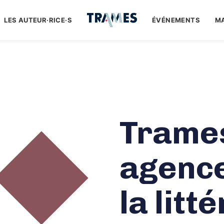
LES AUTEUR·RICE·S
ÉVÉNEMENTS
M
Trames
agence
la litt