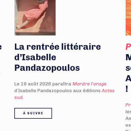
e
La rentrée littéraire
P
d’Isabelle
M
Pandazopoulos
s
e
A
Le 19 août 2026 paraîtra
Mordre l’orage
!
d’Isabelle Pandazopoulos aux éditions
Actes
sud.
Pr
le
À SUIVRE
Am
ex