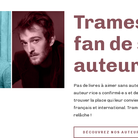
Trames
fan de
auteur
Pas de livres à aimer sans aute
auteur·rice·s confirmé·e·s et d
trouver la place qui leur convie
français et international. Tra
relâche !
DÉCOUVREZ NOS AUTEU