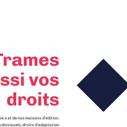
 Trames
ssi vos
droits
ce·s et de nos maisons d’édition.
udiovisuels, droits d’adaptation