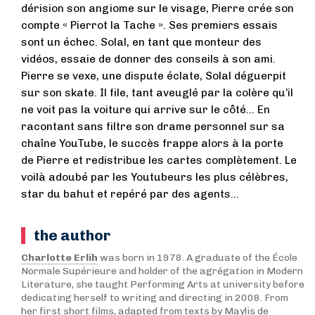
dérision son angiome sur le visage, Pierre crée son
compte « Pierrot la Tache ». Ses premiers essais
sont un échec. Solal, en tant que monteur des
vidéos, essaie de donner des conseils à son ami.
Pierre se vexe, une dispute éclate, Solal déguerpit
sur son skate. Il file, tant aveuglé par la colère qu’il
ne voit pas la voiture qui arrive sur le côté… En
racontant sans filtre son drame personnel sur sa
chaîne YouTube, le succès frappe alors à la porte
de Pierre et redistribue les cartes complètement. Le
voilà adoubé par les Youtubeurs les plus célèbres,
star du bahut et repéré par des agents…
the author
Charlotte Erlih
was born in 1978. A graduate of the École
Normale Supérieure and holder of the agrégation in Modern
Literature, she taught Performing Arts at university before
dedicating herself to writing and directing in 2008. From
her first short films, adapted from texts by Maylis de