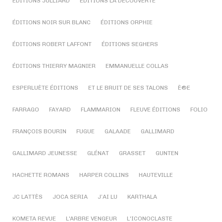
ÉDITIONS JULLIARD
ÉDITIONS LA DÉCOUVERTE
ÉDITIONS NOIR SUR BLANC
ÉDITIONS ORPHIE
ÉDITIONS ROBERT LAFFONT
ÉDITIONS SEGHERS
ÉDITIONS THIERRY MAGNIER
EMMANUELLE COLLAS
ESPERLUÈTE ÉDITIONS
ET LE BRUIT DE SES TALONS
È®E
FARRAGO
FAYARD
FLAMMARION
FLEUVE ÉDITIONS
FOLIO
FRANÇOIS BOURIN
FUGUE
GALAADE
GALLIMARD
GALLIMARD JEUNESSE
GLÉNAT
GRASSET
GUNTEN
HACHETTE ROMANS
HARPER COLLINS
HAUTEVILLE
JC LATTÈS
JOCA SERIA
J’AI LU
KARTHALA
KOMETA REVUE
L'ARBRE VENGEUR
L'ICONOCLASTE