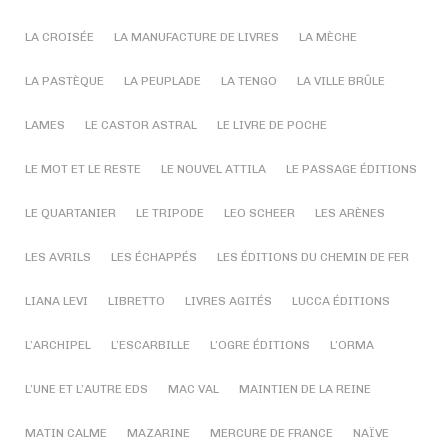
LA CROISÉE
LA MANUFACTURE DE LIVRES
LA MÈCHE
LA PASTÈQUE
LA PEUPLADE
LA TENGO
LA VILLE BRÛLE
LAMES
LE CASTOR ASTRAL
LE LIVRE DE POCHE
LE MOT ET LE RESTE
LE NOUVEL ATTILA
LE PASSAGE ÉDITIONS
LE QUARTANIER
LE TRIPODE
LEO SCHEER
LES ARÈNES
LES AVRILS
LES ÉCHAPPÉS
LES ÉDITIONS DU CHEMIN DE FER
LIANA LEVI
LIBRETTO
LIVRES AGITÉS
LUCCA ÉDITIONS
L’ARCHIPEL
L’ESCARBILLE
L’OGRE ÉDITIONS
L’ORMA
L’UNE ET L’AUTRE EDS
MAC VAL
MAINTIEN DE LA REINE
MATIN CALME
MAZARINE
MERCURE DE FRANCE
NAÏVE