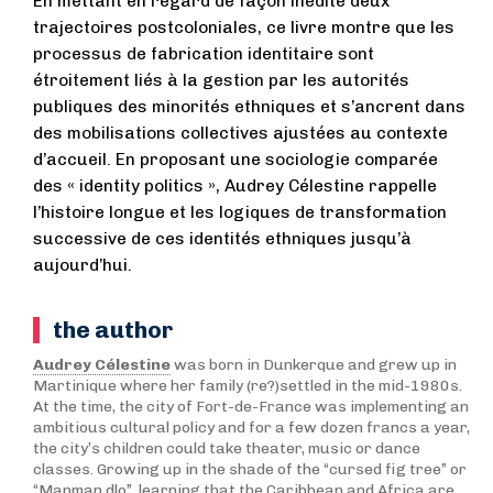
En mettant en regard de façon inédite deux
trajectoires postcoloniales, ce livre montre que les
processus de fabrication identitaire sont
étroitement liés à la gestion par les autorités
publiques des minorités ethniques et s’ancrent dans
des mobilisations collectives ajustées au contexte
d’accueil. En proposant une sociologie comparée
des « identity politics », Audrey Célestine rappelle
l’histoire longue et les logiques de transformation
successive de ces identités ethniques jusqu’à
aujourd’hui.
the author
Audrey Célestine
was born in Dunkerque and grew up in
Martinique where her family (re?)settled in the mid-1980s.
At the time, the city of Fort-de-France was implementing an
ambitious cultural policy and for a few dozen francs a year,
the city’s children could take theater, music or dance
classes. Growing up in the shade of the “cursed fig tree” or
“Manman dlo”, learning that the Caribbean and Africa are